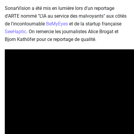
SonarVision a été mis en lumière lors d'un reportage
d'ARTE nommé "L'IA au service des malvoyants" aux côtés
de l'incontournable
BeMyEyes
et de la startup française
SeeHaptic
. On remercie les journalistes Alice Brogat et
Bjorn Kathöfer pour ce reportage de qualité.