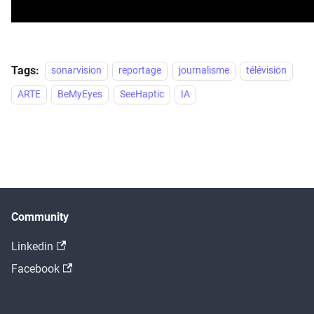
Tags:
sonarvision
reportage
journalisme
télévision
ARTE
BeMyEyes
SeeHaptic
IA
Community
Linkedin
Facebook