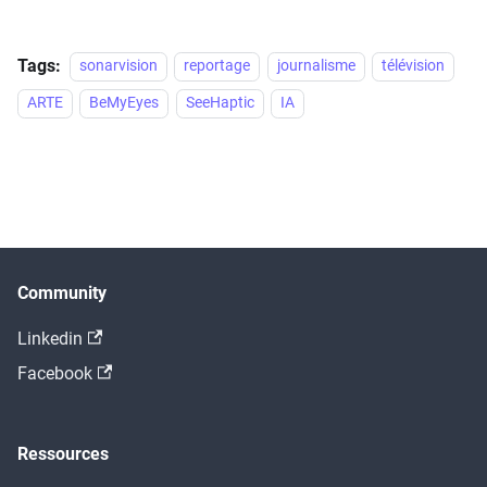
Tags:
sonarvision
reportage
journalisme
télévision
ARTE
BeMyEyes
SeeHaptic
IA
Community
Linkedin
Facebook
Ressources