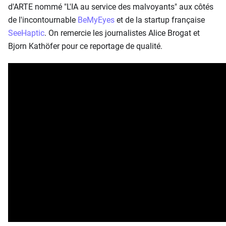
d'ARTE nommé "L'IA au service des malvoyants" aux côtés
de l'incontournable
BeMyEyes
et de la startup française
SeeHaptic
. On remercie les journalistes Alice Brogat et
Bjorn Kathöfer pour ce reportage de qualité.